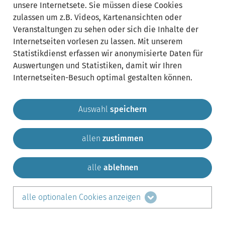
unsere Internetsete. Sie müssen diese Cookies
zulassen um z.B. Videos, Kartenansichten oder
Veranstaltungen zu sehen oder sich die Inhalte der
Internetseiten vorlesen zu lassen. Mit unserem
Statistikdienst erfassen wir anonymisierte Daten für
Auswertungen und Statistiken, damit wir Ihren
Internetseiten-Besuch optimal gestalten können.
Auswahl
speichern
allen
zustimmen
Gemeinde Krailling
Impressum
Datenschutz
Sitemap
Kontakt
alle
ablehnen
teilen auf:
alle optionalen Cookies anzeigen
Facebook
LinkedIn