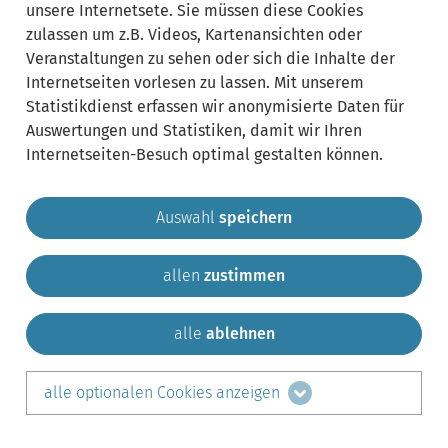
unsere Internetsete. Sie müssen diese Cookies
zulassen um z.B. Videos, Kartenansichten oder
Veranstaltungen zu sehen oder sich die Inhalte der
Internetseiten vorlesen zu lassen. Mit unserem
Statistikdienst erfassen wir anonymisierte Daten für
Auswertungen und Statistiken, damit wir Ihren
Internetseiten-Besuch optimal gestalten können.
Auswahl
speichern
allen
zustimmen
Gemeinde Krailling
Impressum
Datenschutz
Sitemap
Kontakt
alle
ablehnen
teilen auf:
alle optionalen Cookies anzeigen
Facebook
LinkedIn