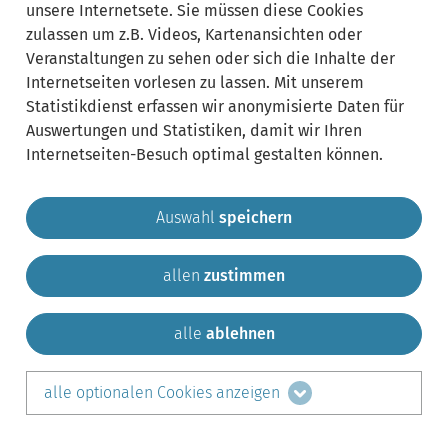
unsere Internetsete. Sie müssen diese Cookies
zulassen um z.B. Videos, Kartenansichten oder
Veranstaltungen zu sehen oder sich die Inhalte der
Internetseiten vorlesen zu lassen. Mit unserem
Statistikdienst erfassen wir anonymisierte Daten für
Auswertungen und Statistiken, damit wir Ihren
Internetseiten-Besuch optimal gestalten können.
Auswahl
speichern
allen
zustimmen
Gemeinde Krailling
Impressum
Datenschutz
Sitemap
Kontakt
alle
ablehnen
teilen auf:
alle optionalen Cookies anzeigen
Facebook
LinkedIn