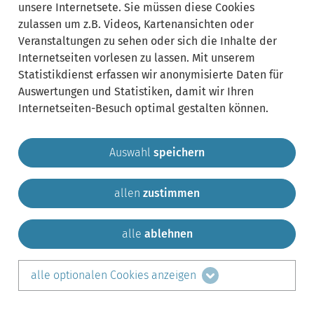
unsere Internetsete. Sie müssen diese Cookies
zulassen um z.B. Videos, Kartenansichten oder
Veranstaltungen zu sehen oder sich die Inhalte der
Internetseiten vorlesen zu lassen. Mit unserem
Statistikdienst erfassen wir anonymisierte Daten für
Auswertungen und Statistiken, damit wir Ihren
Internetseiten-Besuch optimal gestalten können.
Auswahl
speichern
allen
zustimmen
Gemeinde Krailling
Impressum
Datenschutz
Sitemap
Kontakt
alle
ablehnen
teilen auf:
alle optionalen Cookies anzeigen
Facebook
LinkedIn