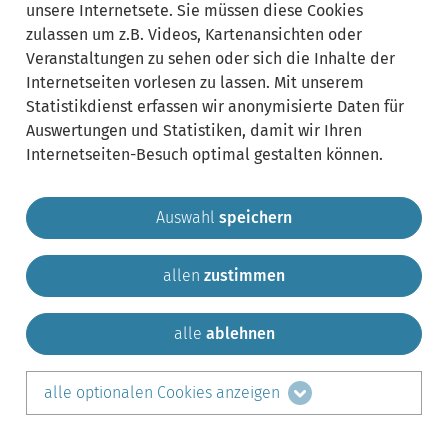
unsere Internetsete. Sie müssen diese Cookies
zulassen um z.B. Videos, Kartenansichten oder
Veranstaltungen zu sehen oder sich die Inhalte der
Internetseiten vorlesen zu lassen. Mit unserem
Statistikdienst erfassen wir anonymisierte Daten für
Auswertungen und Statistiken, damit wir Ihren
Internetseiten-Besuch optimal gestalten können.
Auswahl
speichern
allen
zustimmen
Gemeinde Krailling
Impressum
Datenschutz
Sitemap
Kontakt
alle
ablehnen
teilen auf:
alle optionalen Cookies anzeigen
Facebook
LinkedIn