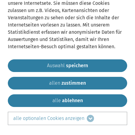
unsere Internetsete. Sie müssen diese Cookies
zulassen um z.B. Videos, Kartenansichten oder
Veranstaltungen zu sehen oder sich die Inhalte der
Internetseiten vorlesen zu lassen. Mit unserem
Statistikdienst erfassen wir anonymisierte Daten für
Auswertungen und Statistiken, damit wir Ihren
Internetseiten-Besuch optimal gestalten können.
Auswahl
speichern
allen
zustimmen
Gemeinde Krailling
Impressum
Datenschutz
Sitemap
Kontakt
alle
ablehnen
teilen auf:
alle optionalen Cookies anzeigen
Facebook
LinkedIn