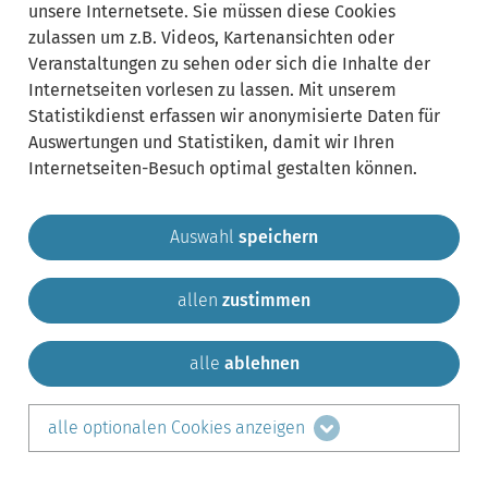
unsere Internetsete. Sie müssen diese Cookies
zulassen um z.B. Videos, Kartenansichten oder
Veranstaltungen zu sehen oder sich die Inhalte der
Internetseiten vorlesen zu lassen. Mit unserem
Statistikdienst erfassen wir anonymisierte Daten für
Auswertungen und Statistiken, damit wir Ihren
Internetseiten-Besuch optimal gestalten können.
Auswahl
speichern
allen
zustimmen
Gemeinde Krailling
Impressum
Datenschutz
Sitemap
Kontakt
alle
ablehnen
teilen auf:
alle optionalen Cookies anzeigen
Facebook
LinkedIn