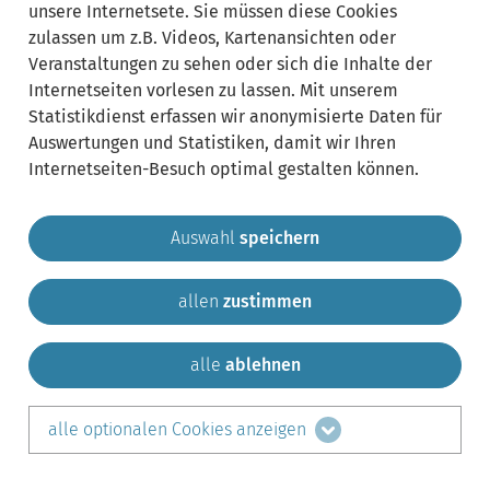
unsere Internetsete. Sie müssen diese Cookies
zulassen um z.B. Videos, Kartenansichten oder
Veranstaltungen zu sehen oder sich die Inhalte der
Internetseiten vorlesen zu lassen. Mit unserem
Statistikdienst erfassen wir anonymisierte Daten für
Auswertungen und Statistiken, damit wir Ihren
Internetseiten-Besuch optimal gestalten können.
Auswahl
speichern
allen
zustimmen
Gemeinde Krailling
Impressum
Datenschutz
Sitemap
Kontakt
alle
ablehnen
teilen auf:
alle optionalen Cookies anzeigen
Facebook
LinkedIn