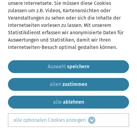
unsere Internetsete. Sie müssen diese Cookies
zulassen um z.B. Videos, Kartenansichten oder
Veranstaltungen zu sehen oder sich die Inhalte der
Internetseiten vorlesen zu lassen. Mit unserem
Statistikdienst erfassen wir anonymisierte Daten für
Auswertungen und Statistiken, damit wir Ihren
Internetseiten-Besuch optimal gestalten können.
Auswahl
speichern
allen
zustimmen
Gemeinde Krailling
Impressum
Datenschutz
Sitemap
Kontakt
alle
ablehnen
teilen auf:
alle optionalen Cookies anzeigen
Facebook
LinkedIn