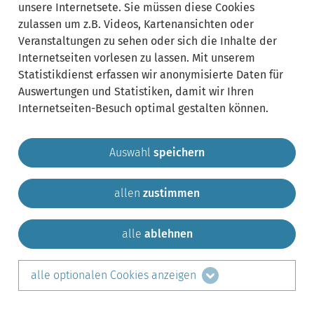
unsere Internetsete. Sie müssen diese Cookies
zulassen um z.B. Videos, Kartenansichten oder
Veranstaltungen zu sehen oder sich die Inhalte der
Internetseiten vorlesen zu lassen. Mit unserem
Statistikdienst erfassen wir anonymisierte Daten für
Auswertungen und Statistiken, damit wir Ihren
Internetseiten-Besuch optimal gestalten können.
Auswahl
speichern
allen
zustimmen
Gemeinde Krailling
Impressum
Datenschutz
Sitemap
Kontakt
alle
ablehnen
teilen auf:
alle optionalen Cookies anzeigen
Facebook
LinkedIn