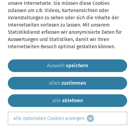
unsere Internetsete. Sie müssen diese Cookies
zulassen um z.B. Videos, Kartenansichten oder
Veranstaltungen zu sehen oder sich die Inhalte der
Internetseiten vorlesen zu lassen. Mit unserem
Statistikdienst erfassen wir anonymisierte Daten für
Auswertungen und Statistiken, damit wir Ihren
Internetseiten-Besuch optimal gestalten können.
Auswahl
speichern
allen
zustimmen
Gemeinde Krailling
Impressum
Datenschutz
Sitemap
Kontakt
alle
ablehnen
teilen auf:
alle optionalen Cookies anzeigen
Facebook
LinkedIn