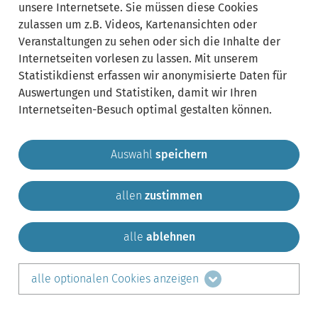
unsere Internetsete. Sie müssen diese Cookies
zulassen um z.B. Videos, Kartenansichten oder
Veranstaltungen zu sehen oder sich die Inhalte der
Internetseiten vorlesen zu lassen. Mit unserem
Statistikdienst erfassen wir anonymisierte Daten für
Auswertungen und Statistiken, damit wir Ihren
Internetseiten-Besuch optimal gestalten können.
Auswahl
speichern
allen
zustimmen
Gemeinde Krailling
Impressum
Datenschutz
Sitemap
Kontakt
alle
ablehnen
teilen auf:
alle optionalen Cookies anzeigen
Facebook
LinkedIn