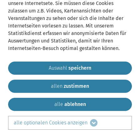
unsere Internetsete. Sie müssen diese Cookies
zulassen um z.B. Videos, Kartenansichten oder
Veranstaltungen zu sehen oder sich die Inhalte der
Internetseiten vorlesen zu lassen. Mit unserem
Statistikdienst erfassen wir anonymisierte Daten für
Auswertungen und Statistiken, damit wir Ihren
Internetseiten-Besuch optimal gestalten können.
Auswahl
speichern
allen
zustimmen
Gemeinde Krailling
Impressum
Datenschutz
Sitemap
Kontakt
alle
ablehnen
teilen auf:
alle optionalen Cookies anzeigen
Facebook
LinkedIn