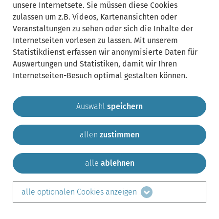
unsere Internetsete. Sie müssen diese Cookies
zulassen um z.B. Videos, Kartenansichten oder
Veranstaltungen zu sehen oder sich die Inhalte der
Internetseiten vorlesen zu lassen. Mit unserem
Statistikdienst erfassen wir anonymisierte Daten für
Auswertungen und Statistiken, damit wir Ihren
Internetseiten-Besuch optimal gestalten können.
Auswahl
speichern
allen
zustimmen
Gemeinde Krailling
Impressum
Datenschutz
Sitemap
Kontakt
alle
ablehnen
teilen auf:
alle optionalen Cookies anzeigen
Facebook
LinkedIn