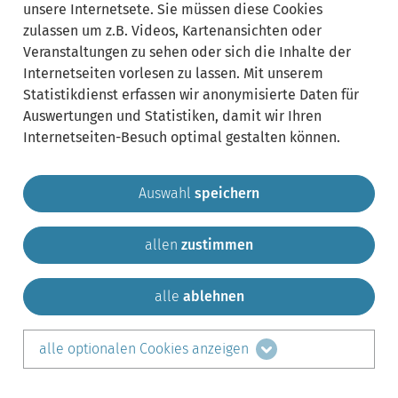
unsere Internetsete. Sie müssen diese Cookies
zulassen um z.B. Videos, Kartenansichten oder
Veranstaltungen zu sehen oder sich die Inhalte der
Internetseiten vorlesen zu lassen. Mit unserem
Statistikdienst erfassen wir anonymisierte Daten für
Auswertungen und Statistiken, damit wir Ihren
Internetseiten-Besuch optimal gestalten können.
Auswahl
speichern
allen
zustimmen
Gemeinde Krailling
Impressum
Datenschutz
Sitemap
Kontakt
alle
ablehnen
teilen auf:
alle optionalen Cookies anzeigen
Facebook
LinkedIn