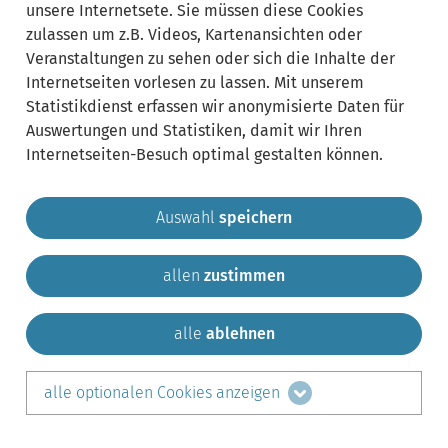
unsere Internetsete. Sie müssen diese Cookies
zulassen um z.B. Videos, Kartenansichten oder
Veranstaltungen zu sehen oder sich die Inhalte der
Internetseiten vorlesen zu lassen. Mit unserem
Statistikdienst erfassen wir anonymisierte Daten für
Auswertungen und Statistiken, damit wir Ihren
Internetseiten-Besuch optimal gestalten können.
Auswahl
speichern
allen
zustimmen
Gemeinde Krailling
Impressum
Datenschutz
Sitemap
Kontakt
alle
ablehnen
teilen auf:
alle optionalen Cookies anzeigen
Facebook
LinkedIn