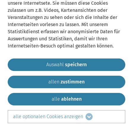
unsere Internetsete. Sie müssen diese Cookies
zulassen um z.B. Videos, Kartenansichten oder
Veranstaltungen zu sehen oder sich die Inhalte der
Internetseiten vorlesen zu lassen. Mit unserem
Statistikdienst erfassen wir anonymisierte Daten für
Auswertungen und Statistiken, damit wir Ihren
Internetseiten-Besuch optimal gestalten können.
Auswahl
speichern
allen
zustimmen
Gemeinde Krailling
Impressum
Datenschutz
Sitemap
Kontakt
alle
ablehnen
teilen auf:
alle optionalen Cookies anzeigen
Facebook
LinkedIn