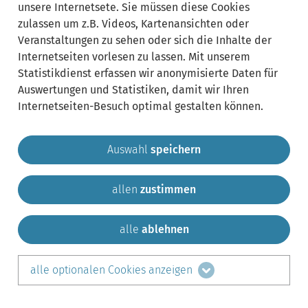
unsere Internetsete. Sie müssen diese Cookies
zulassen um z.B. Videos, Kartenansichten oder
Veranstaltungen zu sehen oder sich die Inhalte der
Internetseiten vorlesen zu lassen. Mit unserem
Statistikdienst erfassen wir anonymisierte Daten für
Auswertungen und Statistiken, damit wir Ihren
Internetseiten-Besuch optimal gestalten können.
Auswahl
speichern
allen
zustimmen
Gemeinde Krailling
Impressum
Datenschutz
Sitemap
Kontakt
alle
ablehnen
teilen auf:
alle optionalen Cookies anzeigen
Facebook
LinkedIn