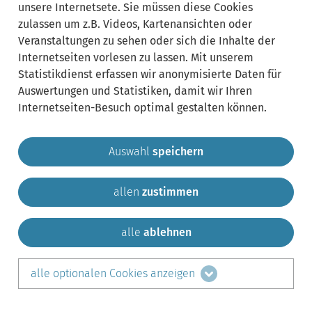
unsere Internetsete. Sie müssen diese Cookies
zulassen um z.B. Videos, Kartenansichten oder
Veranstaltungen zu sehen oder sich die Inhalte der
Internetseiten vorlesen zu lassen. Mit unserem
Statistikdienst erfassen wir anonymisierte Daten für
Auswertungen und Statistiken, damit wir Ihren
Internetseiten-Besuch optimal gestalten können.
Auswahl
speichern
allen
zustimmen
Gemeinde Krailling
Impressum
Datenschutz
Sitemap
Kontakt
alle
ablehnen
teilen auf:
alle optionalen Cookies anzeigen
Facebook
LinkedIn