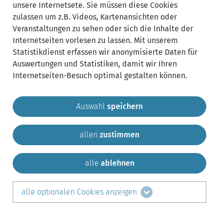
unsere Internetsete. Sie müssen diese Cookies
zulassen um z.B. Videos, Kartenansichten oder
Veranstaltungen zu sehen oder sich die Inhalte der
Internetseiten vorlesen zu lassen. Mit unserem
Statistikdienst erfassen wir anonymisierte Daten für
Auswertungen und Statistiken, damit wir Ihren
Internetseiten-Besuch optimal gestalten können.
Auswahl
speichern
allen
zustimmen
Gemeinde Krailling
Impressum
Datenschutz
Sitemap
Kontakt
alle
ablehnen
teilen auf:
alle optionalen Cookies anzeigen
Facebook
LinkedIn