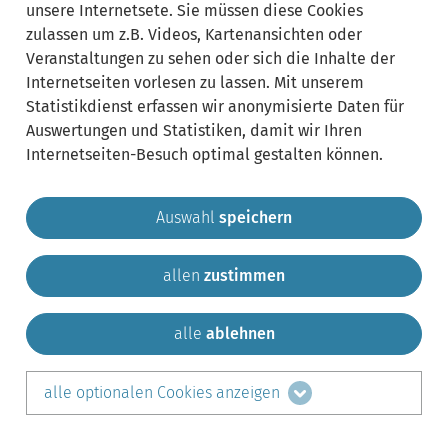
unsere Internetsete. Sie müssen diese Cookies
zulassen um z.B. Videos, Kartenansichten oder
Veranstaltungen zu sehen oder sich die Inhalte der
Internetseiten vorlesen zu lassen. Mit unserem
Statistikdienst erfassen wir anonymisierte Daten für
Auswertungen und Statistiken, damit wir Ihren
Internetseiten-Besuch optimal gestalten können.
Auswahl
speichern
allen
zustimmen
Gemeinde Krailling
Impressum
Datenschutz
Sitemap
Kontakt
alle
ablehnen
teilen auf:
alle optionalen Cookies anzeigen
Facebook
LinkedIn