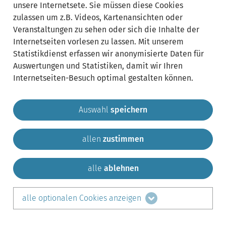
unsere Internetsete. Sie müssen diese Cookies
zulassen um z.B. Videos, Kartenansichten oder
Veranstaltungen zu sehen oder sich die Inhalte der
Internetseiten vorlesen zu lassen. Mit unserem
Statistikdienst erfassen wir anonymisierte Daten für
Auswertungen und Statistiken, damit wir Ihren
Internetseiten-Besuch optimal gestalten können.
Auswahl
speichern
allen
zustimmen
Gemeinde Krailling
Impressum
Datenschutz
Sitemap
Kontakt
alle
ablehnen
teilen auf:
alle optionalen Cookies anzeigen
Facebook
LinkedIn