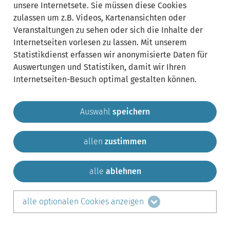
unsere Internetsete. Sie müssen diese Cookies
zulassen um z.B. Videos, Kartenansichten oder
Veranstaltungen zu sehen oder sich die Inhalte der
Internetseiten vorlesen zu lassen. Mit unserem
Statistikdienst erfassen wir anonymisierte Daten für
Auswertungen und Statistiken, damit wir Ihren
Internetseiten-Besuch optimal gestalten können.
Auswahl
speichern
allen
zustimmen
Gemeinde Krailling
Impressum
Datenschutz
Sitemap
Kontakt
alle
ablehnen
teilen auf:
alle optionalen Cookies anzeigen
Facebook
LinkedIn