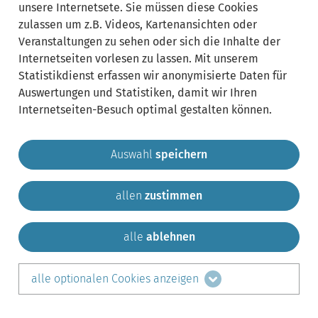
unsere Internetsete. Sie müssen diese Cookies
zulassen um z.B. Videos, Kartenansichten oder
Veranstaltungen zu sehen oder sich die Inhalte der
Internetseiten vorlesen zu lassen. Mit unserem
Statistikdienst erfassen wir anonymisierte Daten für
Auswertungen und Statistiken, damit wir Ihren
Internetseiten-Besuch optimal gestalten können.
Auswahl
speichern
allen
zustimmen
Gemeinde Krailling
Impressum
Datenschutz
Sitemap
Kontakt
alle
ablehnen
teilen auf:
alle optionalen Cookies anzeigen
Facebook
LinkedIn