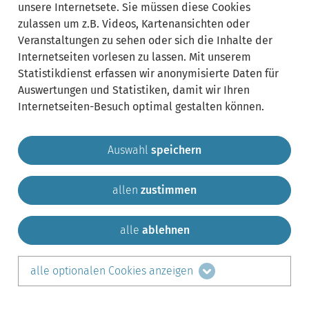
unsere Internetsete. Sie müssen diese Cookies
zulassen um z.B. Videos, Kartenansichten oder
Veranstaltungen zu sehen oder sich die Inhalte der
Internetseiten vorlesen zu lassen. Mit unserem
Statistikdienst erfassen wir anonymisierte Daten für
Auswertungen und Statistiken, damit wir Ihren
Internetseiten-Besuch optimal gestalten können.
Auswahl
speichern
allen
zustimmen
Gemeinde Krailling
Impressum
Datenschutz
Sitemap
Kontakt
alle
ablehnen
teilen auf:
alle optionalen Cookies anzeigen
Facebook
LinkedIn