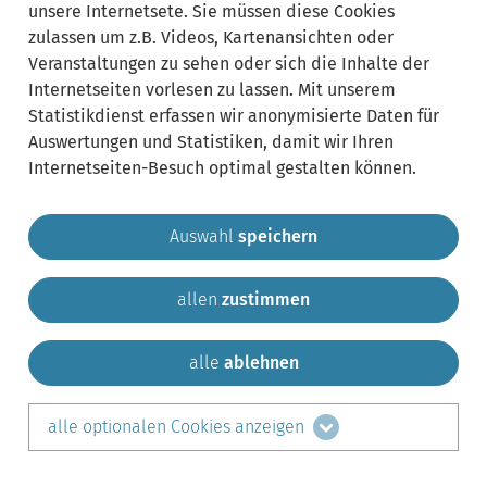
unsere Internetsete. Sie müssen diese Cookies
zulassen um z.B. Videos, Kartenansichten oder
Veranstaltungen zu sehen oder sich die Inhalte der
Internetseiten vorlesen zu lassen. Mit unserem
Statistikdienst erfassen wir anonymisierte Daten für
Auswertungen und Statistiken, damit wir Ihren
Internetseiten-Besuch optimal gestalten können.
Auswahl
speichern
allen
zustimmen
Gemeinde Krailling
Impressum
Datenschutz
Sitemap
Kontakt
alle
ablehnen
teilen auf:
alle optionalen Cookies anzeigen
Facebook
LinkedIn