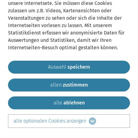
unsere Internetsete. Sie müssen diese Cookies
zulassen um z.B. Videos, Kartenansichten oder
Veranstaltungen zu sehen oder sich die Inhalte der
Internetseiten vorlesen zu lassen. Mit unserem
Statistikdienst erfassen wir anonymisierte Daten für
Auswertungen und Statistiken, damit wir Ihren
Internetseiten-Besuch optimal gestalten können.
Auswahl
speichern
allen
zustimmen
Gemeinde Krailling
Impressum
Datenschutz
Sitemap
Kontakt
alle
ablehnen
teilen auf:
alle optionalen Cookies anzeigen
Facebook
LinkedIn