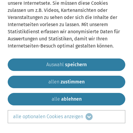
unsere Internetsete. Sie müssen diese Cookies
zulassen um z.B. Videos, Kartenansichten oder
Veranstaltungen zu sehen oder sich die Inhalte der
Internetseiten vorlesen zu lassen. Mit unserem
Statistikdienst erfassen wir anonymisierte Daten für
Auswertungen und Statistiken, damit wir Ihren
Internetseiten-Besuch optimal gestalten können.
Auswahl
speichern
allen
zustimmen
Gemeinde Krailling
Impressum
Datenschutz
Sitemap
Kontakt
alle
ablehnen
teilen auf:
alle optionalen Cookies anzeigen
Facebook
LinkedIn