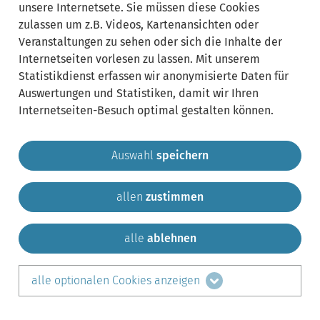
unsere Internetsete. Sie müssen diese Cookies
zulassen um z.B. Videos, Kartenansichten oder
Veranstaltungen zu sehen oder sich die Inhalte der
Internetseiten vorlesen zu lassen. Mit unserem
Statistikdienst erfassen wir anonymisierte Daten für
Auswertungen und Statistiken, damit wir Ihren
Internetseiten-Besuch optimal gestalten können.
Auswahl
speichern
allen
zustimmen
Gemeinde Krailling
Impressum
Datenschutz
Sitemap
Kontakt
alle
ablehnen
teilen auf:
alle optionalen Cookies anzeigen
Facebook
LinkedIn