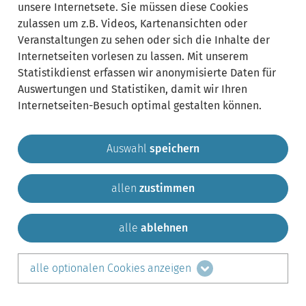
unsere Internetsete. Sie müssen diese Cookies
zulassen um z.B. Videos, Kartenansichten oder
Veranstaltungen zu sehen oder sich die Inhalte der
Internetseiten vorlesen zu lassen. Mit unserem
Statistikdienst erfassen wir anonymisierte Daten für
Auswertungen und Statistiken, damit wir Ihren
Internetseiten-Besuch optimal gestalten können.
Auswahl
speichern
allen
zustimmen
Gemeinde Krailling
Impressum
Datenschutz
Sitemap
Kontakt
alle
ablehnen
teilen auf:
alle optionalen Cookies anzeigen
Facebook
LinkedIn