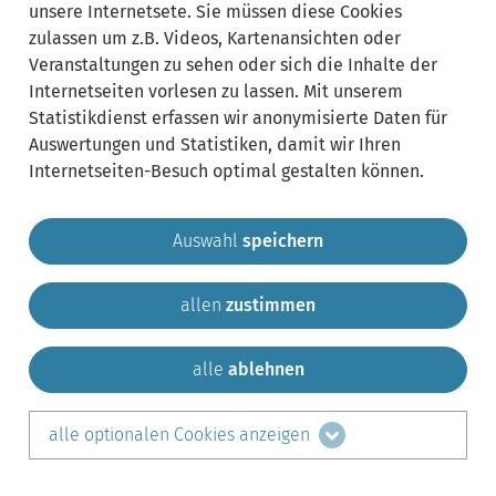
unsere Internetsete. Sie müssen diese Cookies
zulassen um z.B. Videos, Kartenansichten oder
Veranstaltungen zu sehen oder sich die Inhalte der
Internetseiten vorlesen zu lassen. Mit unserem
Statistikdienst erfassen wir anonymisierte Daten für
Auswertungen und Statistiken, damit wir Ihren
Internetseiten-Besuch optimal gestalten können.
Auswahl
speichern
allen
zustimmen
Gemeinde Krailling
Impressum
Datenschutz
Sitemap
Kontakt
alle
ablehnen
teilen auf:
alle optionalen Cookies anzeigen
Facebook
LinkedIn