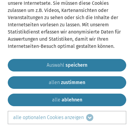
unsere Internetsete. Sie müssen diese Cookies
zulassen um z.B. Videos, Kartenansichten oder
Veranstaltungen zu sehen oder sich die Inhalte der
Internetseiten vorlesen zu lassen. Mit unserem
Statistikdienst erfassen wir anonymisierte Daten für
Auswertungen und Statistiken, damit wir Ihren
Internetseiten-Besuch optimal gestalten können.
Auswahl
speichern
allen
zustimmen
Gemeinde Krailling
Impressum
Datenschutz
Sitemap
Kontakt
alle
ablehnen
teilen auf:
alle optionalen Cookies anzeigen
Facebook
LinkedIn