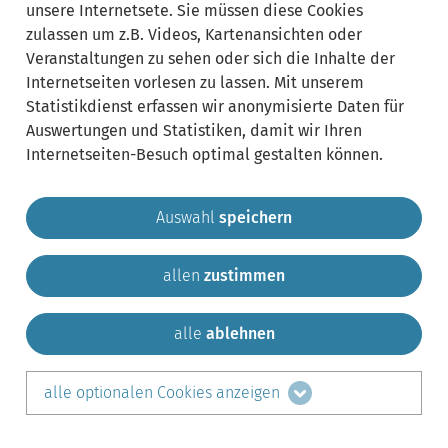
unsere Internetsete. Sie müssen diese Cookies
zulassen um z.B. Videos, Kartenansichten oder
Veranstaltungen zu sehen oder sich die Inhalte der
Internetseiten vorlesen zu lassen. Mit unserem
Statistikdienst erfassen wir anonymisierte Daten für
Auswertungen und Statistiken, damit wir Ihren
Internetseiten-Besuch optimal gestalten können.
Auswahl
speichern
allen
zustimmen
Gemeinde Krailling
Impressum
Datenschutz
Sitemap
Kontakt
alle
ablehnen
teilen auf:
alle optionalen Cookies anzeigen
Facebook
LinkedIn