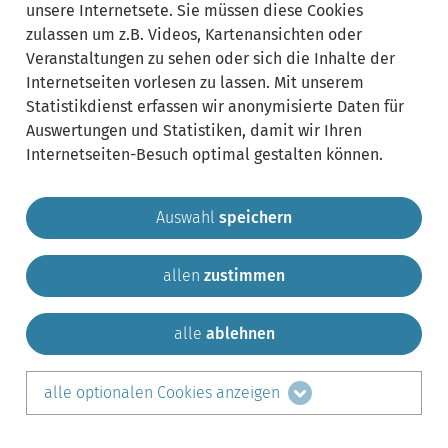
unsere Internetsete. Sie müssen diese Cookies
zulassen um z.B. Videos, Kartenansichten oder
Veranstaltungen zu sehen oder sich die Inhalte der
Internetseiten vorlesen zu lassen. Mit unserem
Statistikdienst erfassen wir anonymisierte Daten für
Auswertungen und Statistiken, damit wir Ihren
Internetseiten-Besuch optimal gestalten können.
Auswahl
speichern
allen
zustimmen
Gemeinde Krailling
Impressum
Datenschutz
Sitemap
Kontakt
alle
ablehnen
teilen auf:
alle optionalen Cookies anzeigen
Facebook
LinkedIn