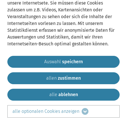
unsere Internetsete. Sie müssen diese Cookies
zulassen um z.B. Videos, Kartenansichten oder
Veranstaltungen zu sehen oder sich die Inhalte der
Internetseiten vorlesen zu lassen. Mit unserem
Statistikdienst erfassen wir anonymisierte Daten für
Auswertungen und Statistiken, damit wir Ihren
Internetseiten-Besuch optimal gestalten können.
Auswahl
speichern
allen
zustimmen
Gemeinde Krailling
Impressum
Datenschutz
Sitemap
Kontakt
alle
ablehnen
teilen auf:
alle optionalen Cookies anzeigen
Facebook
LinkedIn