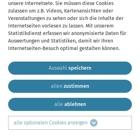
unsere Internetsete. Sie müssen diese Cookies
zulassen um z.B. Videos, Kartenansichten oder
Veranstaltungen zu sehen oder sich die Inhalte der
Internetseiten vorlesen zu lassen. Mit unserem
Statistikdienst erfassen wir anonymisierte Daten für
Auswertungen und Statistiken, damit wir Ihren
Internetseiten-Besuch optimal gestalten können.
Auswahl
speichern
allen
zustimmen
Gemeinde Krailling
Impressum
Datenschutz
Sitemap
Kontakt
alle
ablehnen
teilen auf:
alle optionalen Cookies anzeigen
Facebook
LinkedIn