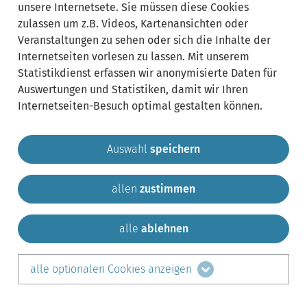
unsere Internetsete. Sie müssen diese Cookies
zulassen um z.B. Videos, Kartenansichten oder
Veranstaltungen zu sehen oder sich die Inhalte der
Internetseiten vorlesen zu lassen. Mit unserem
Statistikdienst erfassen wir anonymisierte Daten für
Auswertungen und Statistiken, damit wir Ihren
Internetseiten-Besuch optimal gestalten können.
Auswahl
speichern
allen
zustimmen
Gemeinde Krailling
Impressum
Datenschutz
Sitemap
Kontakt
alle
ablehnen
teilen auf:
alle optionalen Cookies anzeigen
Facebook
LinkedIn