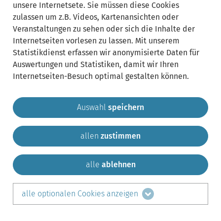
unsere Internetsete. Sie müssen diese Cookies
zulassen um z.B. Videos, Kartenansichten oder
Veranstaltungen zu sehen oder sich die Inhalte der
Internetseiten vorlesen zu lassen. Mit unserem
Statistikdienst erfassen wir anonymisierte Daten für
Auswertungen und Statistiken, damit wir Ihren
Internetseiten-Besuch optimal gestalten können.
Auswahl
speichern
allen
zustimmen
Gemeinde Krailling
Impressum
Datenschutz
Sitemap
Kontakt
alle
ablehnen
teilen auf:
alle optionalen Cookies anzeigen
Facebook
LinkedIn