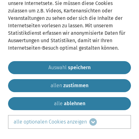
unsere Internetsete. Sie müssen diese Cookies
zulassen um z.B. Videos, Kartenansichten oder
Veranstaltungen zu sehen oder sich die Inhalte der
Internetseiten vorlesen zu lassen. Mit unserem
Statistikdienst erfassen wir anonymisierte Daten für
Auswertungen und Statistiken, damit wir Ihren
Internetseiten-Besuch optimal gestalten können.
Auswahl
speichern
allen
zustimmen
Gemeinde Krailling
Impressum
Datenschutz
Sitemap
Kontakt
alle
ablehnen
teilen auf:
alle optionalen Cookies anzeigen
Facebook
LinkedIn