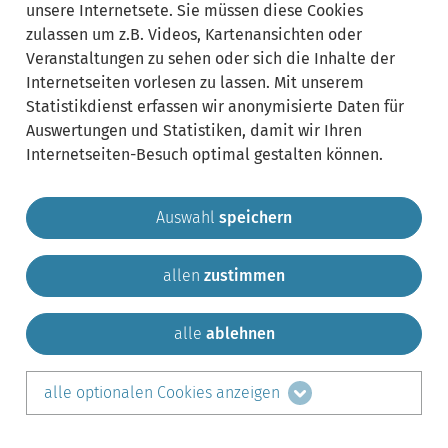
unsere Internetsete. Sie müssen diese Cookies
zulassen um z.B. Videos, Kartenansichten oder
Veranstaltungen zu sehen oder sich die Inhalte der
Internetseiten vorlesen zu lassen. Mit unserem
Statistikdienst erfassen wir anonymisierte Daten für
Auswertungen und Statistiken, damit wir Ihren
Internetseiten-Besuch optimal gestalten können.
Auswahl
speichern
allen
zustimmen
Gemeinde Krailling
Impressum
Datenschutz
Sitemap
Kontakt
alle
ablehnen
teilen auf:
alle optionalen Cookies anzeigen
Facebook
LinkedIn