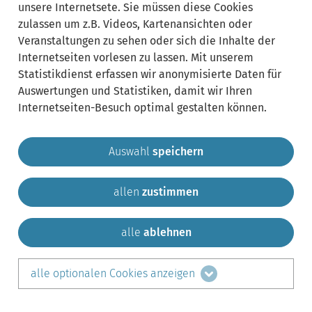
unsere Internetsete. Sie müssen diese Cookies
zulassen um z.B. Videos, Kartenansichten oder
Veranstaltungen zu sehen oder sich die Inhalte der
Internetseiten vorlesen zu lassen. Mit unserem
Statistikdienst erfassen wir anonymisierte Daten für
Auswertungen und Statistiken, damit wir Ihren
Internetseiten-Besuch optimal gestalten können.
Auswahl
speichern
allen
zustimmen
Gemeinde Krailling
Impressum
Datenschutz
Sitemap
Kontakt
alle
ablehnen
teilen auf:
alle optionalen Cookies anzeigen
Facebook
LinkedIn