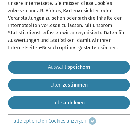
unsere Internetsete. Sie müssen diese Cookies
zulassen um z.B. Videos, Kartenansichten oder
Veranstaltungen zu sehen oder sich die Inhalte der
Internetseiten vorlesen zu lassen. Mit unserem
Statistikdienst erfassen wir anonymisierte Daten für
Auswertungen und Statistiken, damit wir Ihren
Internetseiten-Besuch optimal gestalten können.
Auswahl
speichern
allen
zustimmen
Gemeinde Krailling
Impressum
Datenschutz
Sitemap
Kontakt
alle
ablehnen
teilen auf:
alle optionalen Cookies anzeigen
Facebook
LinkedIn