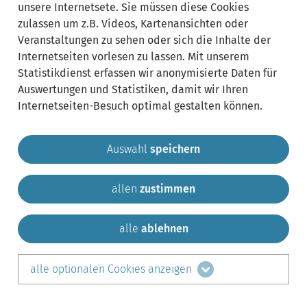
unsere Internetsete. Sie müssen diese Cookies
zulassen um z.B. Videos, Kartenansichten oder
Veranstaltungen zu sehen oder sich die Inhalte der
Internetseiten vorlesen zu lassen. Mit unserem
Statistikdienst erfassen wir anonymisierte Daten für
Auswertungen und Statistiken, damit wir Ihren
Internetseiten-Besuch optimal gestalten können.
Auswahl
speichern
allen
zustimmen
Gemeinde Krailling
Impressum
Datenschutz
Sitemap
Kontakt
alle
ablehnen
teilen auf:
alle optionalen Cookies anzeigen
Facebook
LinkedIn