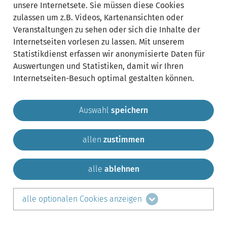
unsere Internetsete. Sie müssen diese Cookies
zulassen um z.B. Videos, Kartenansichten oder
Veranstaltungen zu sehen oder sich die Inhalte der
Internetseiten vorlesen zu lassen. Mit unserem
Statistikdienst erfassen wir anonymisierte Daten für
Auswertungen und Statistiken, damit wir Ihren
Internetseiten-Besuch optimal gestalten können.
Auswahl
speichern
allen
zustimmen
Gemeinde Krailling
Impressum
Datenschutz
Sitemap
Kontakt
alle
ablehnen
teilen auf:
alle optionalen Cookies anzeigen
Facebook
LinkedIn