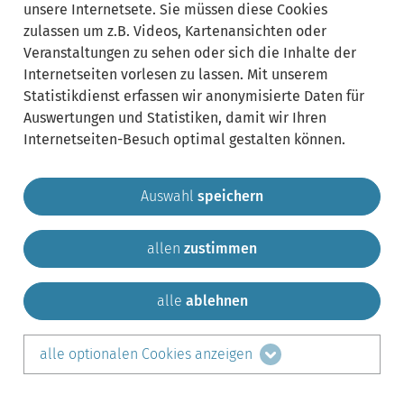
unsere Internetsete. Sie müssen diese Cookies
zulassen um z.B. Videos, Kartenansichten oder
Veranstaltungen zu sehen oder sich die Inhalte der
Internetseiten vorlesen zu lassen. Mit unserem
Statistikdienst erfassen wir anonymisierte Daten für
Auswertungen und Statistiken, damit wir Ihren
Internetseiten-Besuch optimal gestalten können.
Auswahl
speichern
allen
zustimmen
Gemeinde Krailling
Impressum
Datenschutz
Sitemap
Kontakt
alle
ablehnen
teilen auf:
alle optionalen Cookies anzeigen
Facebook
LinkedIn