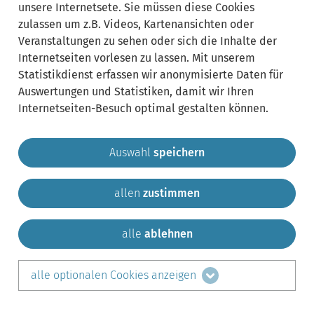
unsere Internetsete. Sie müssen diese Cookies
zulassen um z.B. Videos, Kartenansichten oder
Veranstaltungen zu sehen oder sich die Inhalte der
Internetseiten vorlesen zu lassen. Mit unserem
Statistikdienst erfassen wir anonymisierte Daten für
Auswertungen und Statistiken, damit wir Ihren
Internetseiten-Besuch optimal gestalten können.
Auswahl
speichern
allen
zustimmen
Gemeinde Krailling
Impressum
Datenschutz
Sitemap
Kontakt
alle
ablehnen
teilen auf:
alle optionalen Cookies anzeigen
Facebook
LinkedIn