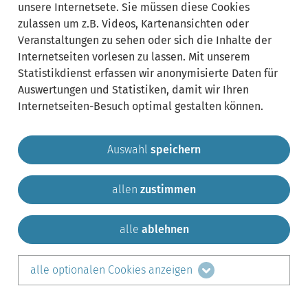
unsere Internetsete. Sie müssen diese Cookies
zulassen um z.B. Videos, Kartenansichten oder
Veranstaltungen zu sehen oder sich die Inhalte der
Internetseiten vorlesen zu lassen. Mit unserem
Statistikdienst erfassen wir anonymisierte Daten für
Auswertungen und Statistiken, damit wir Ihren
Internetseiten-Besuch optimal gestalten können.
Auswahl
speichern
allen
zustimmen
Gemeinde Krailling
Impressum
Datenschutz
Sitemap
Kontakt
alle
ablehnen
teilen auf:
alle optionalen Cookies anzeigen
Facebook
LinkedIn