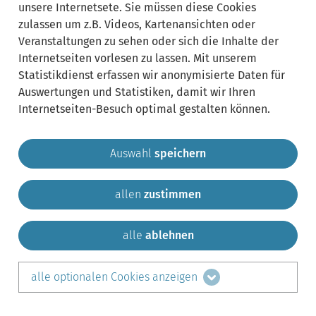
unsere Internetsete. Sie müssen diese Cookies
zulassen um z.B. Videos, Kartenansichten oder
Veranstaltungen zu sehen oder sich die Inhalte der
Internetseiten vorlesen zu lassen. Mit unserem
Statistikdienst erfassen wir anonymisierte Daten für
Auswertungen und Statistiken, damit wir Ihren
Internetseiten-Besuch optimal gestalten können.
Auswahl
speichern
allen
zustimmen
Gemeinde Krailling
Impressum
Datenschutz
Sitemap
Kontakt
alle
ablehnen
teilen auf:
alle optionalen Cookies anzeigen
Facebook
LinkedIn