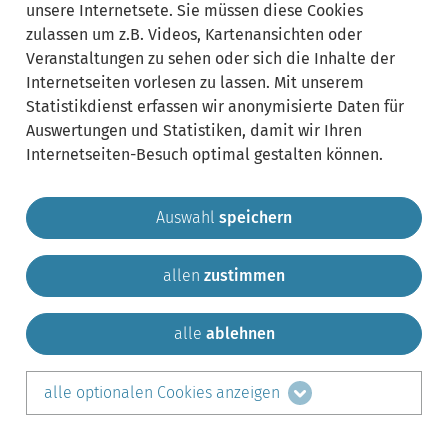
unsere Internetsete. Sie müssen diese Cookies
zulassen um z.B. Videos, Kartenansichten oder
Veranstaltungen zu sehen oder sich die Inhalte der
Internetseiten vorlesen zu lassen. Mit unserem
Statistikdienst erfassen wir anonymisierte Daten für
Auswertungen und Statistiken, damit wir Ihren
Internetseiten-Besuch optimal gestalten können.
Auswahl
speichern
allen
zustimmen
Gemeinde Krailling
Impressum
Datenschutz
Sitemap
Kontakt
alle
ablehnen
teilen auf:
alle optionalen Cookies anzeigen
Facebook
LinkedIn