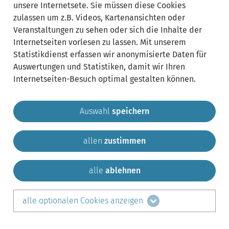
unsere Internetsete. Sie müssen diese Cookies
zulassen um z.B. Videos, Kartenansichten oder
Veranstaltungen zu sehen oder sich die Inhalte der
Internetseiten vorlesen zu lassen. Mit unserem
Statistikdienst erfassen wir anonymisierte Daten für
Auswertungen und Statistiken, damit wir Ihren
Internetseiten-Besuch optimal gestalten können.
Auswahl
speichern
allen
zustimmen
Gemeinde Krailling
Impressum
Datenschutz
Sitemap
Kontakt
alle
ablehnen
teilen auf:
alle optionalen Cookies anzeigen
Facebook
LinkedIn